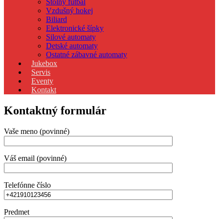
Stolný futbal
Vzdušný hokej
Biliard
Elektronické šípky
Silové automaty
Detské automaty
Ostatné zábavné automaty
Jukebox
Servis
Eventy
Kontakt
Kontaktný formulár
Vaše meno (povinné)
Váš email (povinné)
Telefónne číslo
Predmet