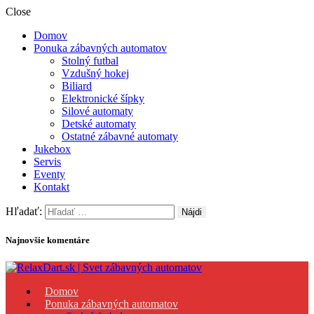
Close
Domov
Ponuka zábavných automatov
Stolný futbal
Vzdušný hokej
Biliard
Elektronické šípky
Silové automaty
Detské automaty
Ostatné zábavné automaty
Jukebox
Servis
Eventy
Kontakt
Hľadať:
Najnovšie komentáre
Predaj, prenájom a servis zábavných automatov
Domov
RelaxDart.sk | Svet zábavných automatov
Ponuka zábavných automatov